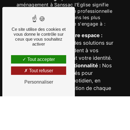
aménagement à Sanssac l'Eglise signifie
bénéficier d'une expertise professionnelle
dédiée à réaliser vos visions les plus
ambitieuses. Notre équipe s'engage à :
Ce site utilise des cookies et
vous donne le contrôle sur
Personnaliser votre espace :
ceux que vous souhaitez
Nous concevons des solutions sur
activer
mesure qui répondent à vos
besoins et reflètent votre identité.
Tout accepter
Optimiser la fonctionnalité :
Nos
Tout refuser
designs sont pensés pour
améliorer votre quotidien, en
Personnaliser
maximisant l'utilisation de chaque
mètre carré.
Sélectionner des matériaux de
qualité :
Nous utilisons des
matériaux durables et
esthétiquement agréables pour