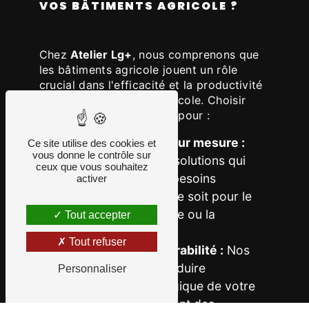
VOS BÂTIMENTS AGRICOLE ?
Chez
Atelier Lg+
, nous comprenons que
les bâtiments agricole jouent un rôle
crucial dans l'efficacité et la productivité
de votre exploitation agricole. Choisir
Atelier Lg+ signifie opter pour :
Une conception sur mesure :
Ce site utilise des cookies et
vous donne le contrôle sur
Nous créons des solutions qui
ceux que vous souhaitez
s'adaptent à vos besoins
activer
spécifiques, que ce soit pour le
stockage, l'élevage ou la
Tout accepter
production.
Tout refuser
L'expertise en durabilité :
Nos
projets visent à réduire
Personnaliser
l'empreinte écologique de votre
activité, en intégrant des