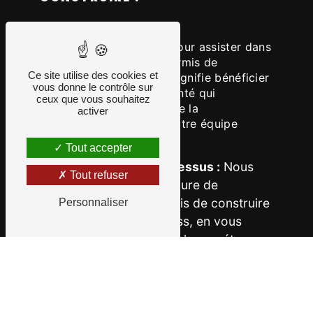
Opter pour
Atelier Lg+
pour assister dans
la procédure de votre permis de
Ce site utilise des cookies et
construire à Le Brignon signifie bénéficier
vous donne le contrôle sur
d'un partenaire expérimenté qui
ceux que vous souhaitez
comprend les subtilités de la
activer
réglementation locale. Notre équipe
d'experts est dédiée à :
Tout accepter
Simplifier le processus :
Nous
Tout refuser
rendons la procédure de
demande de permis de construire
Personnaliser
claire et sans stress, en vous
guidant à travers chaque étape.
Maximiser vos chances de
succès :
Notre connaissance
approfondie des critères
d'approbation augmente