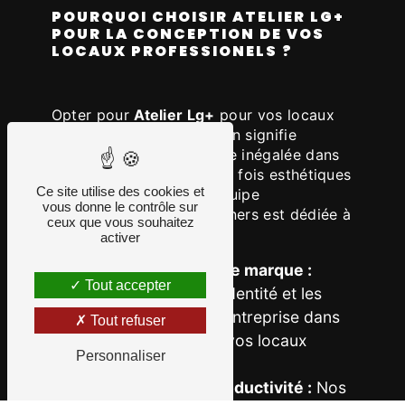
POURQUOI CHOISIR ATELIER LG+
POUR LA CONCEPTION DE VOS
LOCAUX PROFESSIONELS ?
Opter pour
Atelier Lg+
pour vos locaux
professionels à Le Brignon signifie
bénéficier d'une expertise inégalée dans
la création d'espaces à la fois esthétiques
Ce site utilise des cookies et
et fonctionnels. Notre équipe
vous donne le contrôle sur
d'architectes et de designers est dédiée à
ceux que vous souhaitez
:
activer
Comprendre votre marque :
Tout accepter
Nous intégrons l'identité et les
valeurs de votre entreprise dans
Tout refuser
la conception de vos locaux
Personnaliser
professionels.
Promouvoir la productivité :
Nos