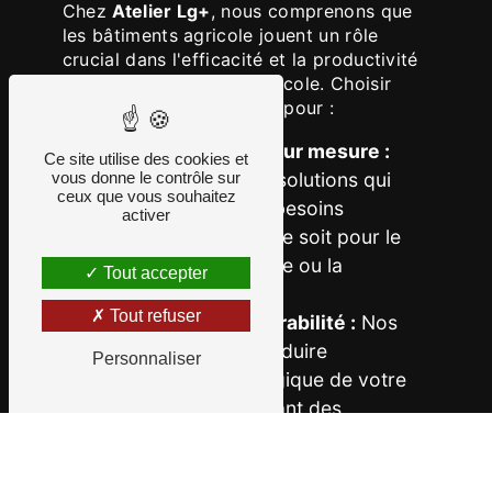
Chez
Atelier Lg+
, nous comprenons que
les bâtiments agricole jouent un rôle
crucial dans l'efficacité et la productivité
de votre exploitation agricole. Choisir
Atelier Lg+ signifie opter pour :
Une conception sur mesure :
Ce site utilise des cookies et
Nous créons des solutions qui
vous donne le contrôle sur
ceux que vous souhaitez
s'adaptent à vos besoins
activer
spécifiques, que ce soit pour le
stockage, l'élevage ou la
Tout accepter
production.
Tout refuser
L'expertise en durabilité :
Nos
projets visent à réduire
Personnaliser
l'empreinte écologique de votre
activité, en intégrant des
technologies vertes et des
matériaux durables.