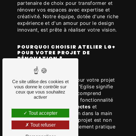
partenaire de choix pour transformer et
rénover vos espaces avec expertise et
créativité. Notre équipe, dotée d'une riche
expérience et d'un amour pour le design
innovant, est prête à réaliser votre vision.
POURQUOI CHOISIR ATELIER LG+
POUR VOTRE PROJET DE
RÉNOVATION ?
Opter pour
Atelier Lg+
pour votre projet
Ce site utilise des cookies et
de rénovation à Sanssac l'Eglise signifie
vous donne le contrôle sur
ceux que vous souhaitez
choisir un partenaire qui comprend
activer
l'importance de fusionner fonctionnalité
et esthétique. Nos
architectes
et
designers
travaillent main dans la main
Tout accepter
pour assurer que chaque projet est non
Tout refuser
seulement beau mais également pratique
et durable.